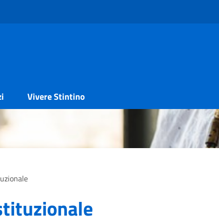
zi
Vivere Stintino
tuzionale
tituzionale