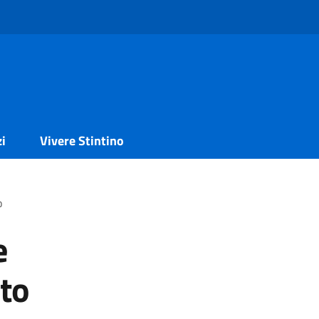
zi
Vivere Stintino
o
e
to