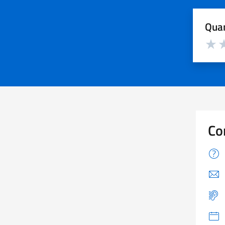
Quan
Valuta d
Valuta
Va
Co