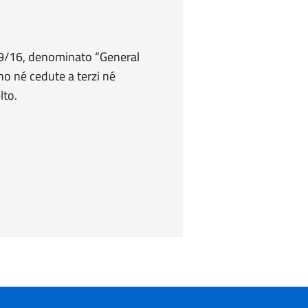
679/16, denominato “General
no né cedute a terzi né
lto.