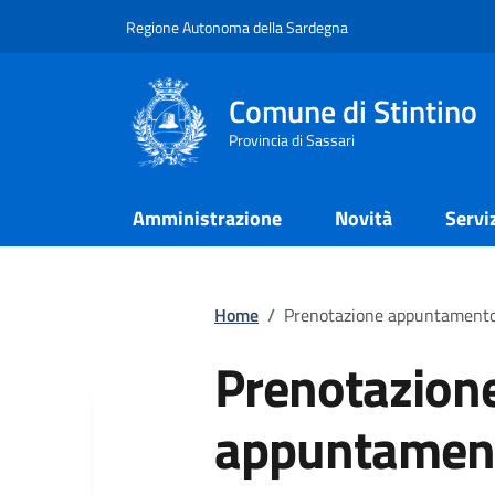
Regione Autonoma della Sardegna
Comune di Stintino
Provincia di Sassari
Amministrazione
Novità
Servi
Home
/
Prenotazione appuntament
Prenotazion
appuntamen