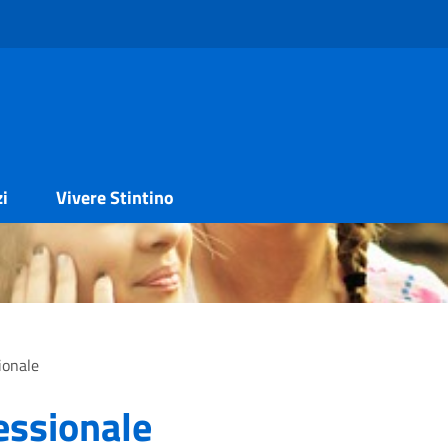
zi
Vivere Stintino
ionale
essionale