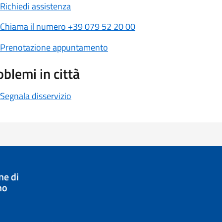
Richiedi assistenza
Chiama il numero +39 079 52 20 00
Prenotazione appuntamento
oblemi in città
Segnala disservizio
e di
no