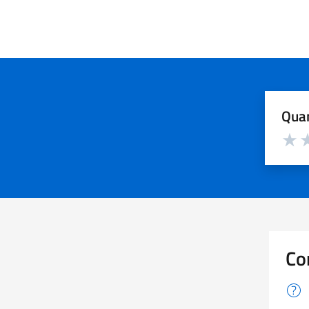
Quan
Valuta d
Valuta
Va
Co