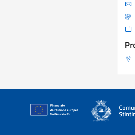
Pr
Comun
Stinti