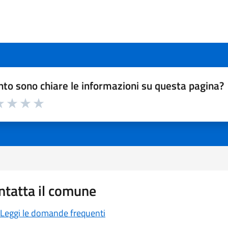
to sono chiare le informazioni su questa pagina?
a 1 a 5 stelle la pagina
 1 stelle su 5
luta 2 stelle su 5
Valuta 3 stelle su 5
Valuta 4 stelle su 5
Valuta 5 stelle su 5
ntatta il comune
Leggi le domande frequenti