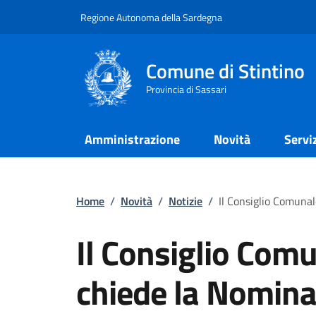
Regione Autonoma della Sardegna
Comune di Stintino
Provincia di Sassari
Amministrazione
Novità
Servi
Home
/
Novità
/
Notizie
/
Il Consiglio Comunal
Il Consiglio Comu
chiede la Nomina