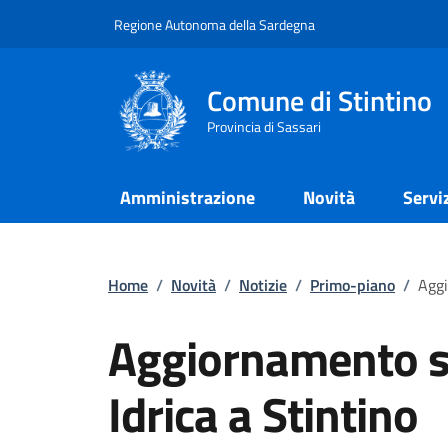
Regione Autonoma della Sardegna
Comune di Stintino
Provincia di Sassari
Amministrazione
Novità
Servi
Home
/
Novità
/
Notizie
/
Primo-piano
/
Aggi
Aggiornamento su
Idrica a Stintino