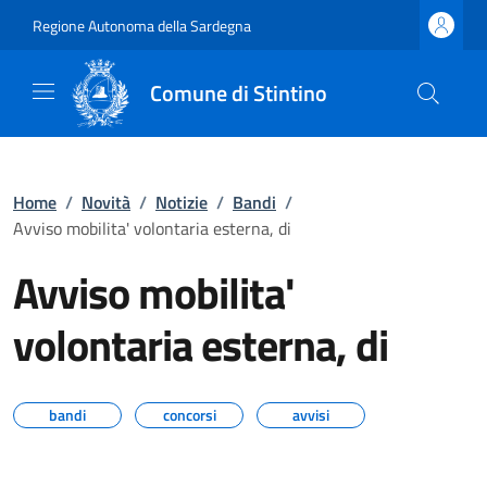
Regione Autonoma della Sardegna
Comune di Stintino
Home
/
Novità
/
Notizie
/
Bandi
/
Avviso mobilita' volontaria esterna, di
Avviso mobilita'
volontaria esterna, di
bandi
concorsi
avvisi