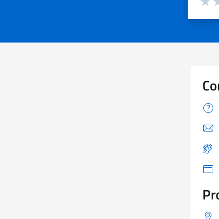
Valuta
Va
Co
Pr