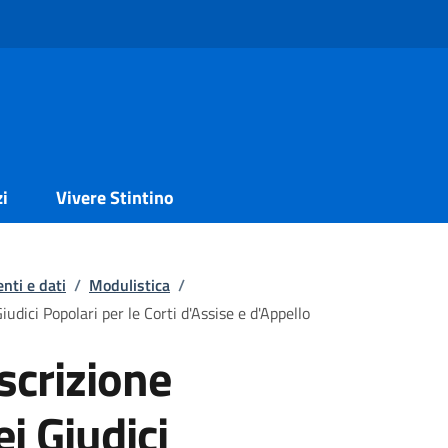
zi
Vivere Stintino
nti e dati
/
Modulistica
/
udici Popolari per le Corti d'Assise e d'Appello
scrizione
ei Giudici