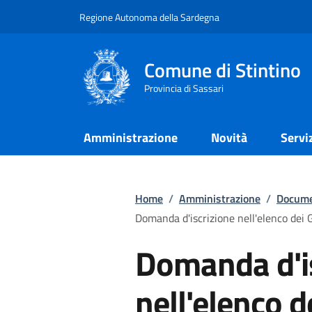
Regione Autonoma della Sardegna
Comune di Stintino
Provincia di Sassari
Amministrazione
Novità
Servi
Home
/
Amministrazione
/
Docume
Domanda d'iscrizione nell'elenco dei Gi
Domanda d'i
nell'elenco d