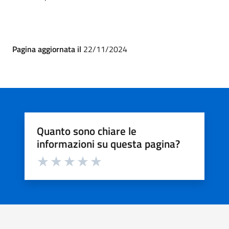
Pagina aggiornata il
22/11/2024
Quanto sono chiare le
informazioni su questa pagina?
Valuta da 1 a 5 stelle la pagina
Valuta 1 stelle su 5
Valuta 2 stelle su 5
Valuta 3 stelle su 5
Valuta 4 stelle su 5
Valuta 5 stelle su 5