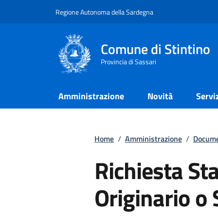
Regione Autonoma della Sardegna
Comune di Stintino
Provincia di Sassari
Amministrazione
Novità
Servi
Home
/
Amministrazione
/
Docume
Richiesta Sta
Originario o 