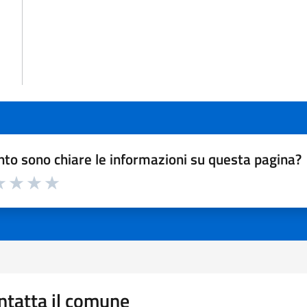
to sono chiare le informazioni su questa pagina?
a 1 a 5 stelle la pagina
 1 stelle su 5
luta 2 stelle su 5
Valuta 3 stelle su 5
Valuta 4 stelle su 5
Valuta 5 stelle su 5
ntatta il comune