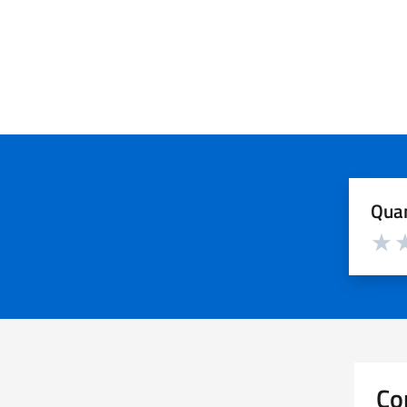
Quan
Valuta d
Valuta
Va
Co