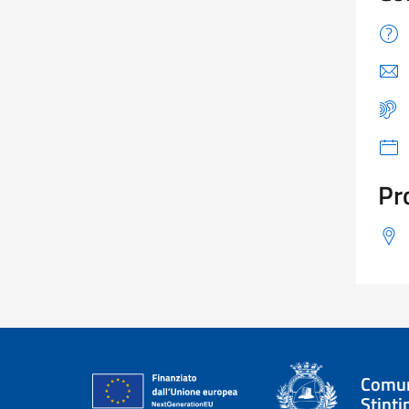
Pr
Comun
Stinti