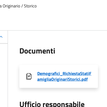
 Originario / Storico
Documenti
Demografici_RichiestaStatiF
amigliaOriginariStorici.pdf
Ufficio responsabile