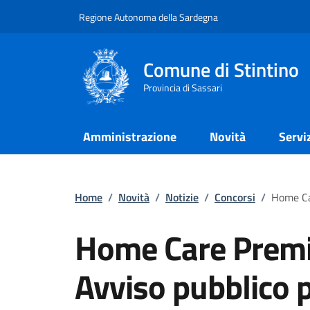
Regione Autonoma della Sardegna
Comune di Stintino
Provincia di Sassari
Amministrazione
Novità
Servi
Home
/
Novità
/
Notizie
/
Concorsi
/
Home Ca
Home Care Prem
Avviso pubblico 