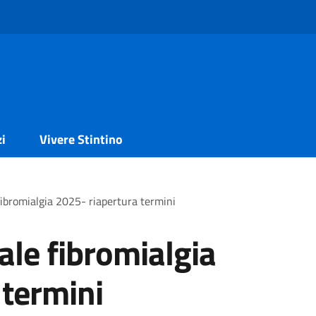
zi
Vivere Stintino
fibromialgia 2025- riapertura termini
ale fibromialgia
 termini