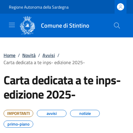
Regione Autonoma della Sardegna
Comune di Stintino
Home
/
Novità
/
Avvisi
/
Carta dedicata a te inps- edizione 2025-
Carta dedicata a te inps-
edizione 2025-
IMPORTANTI
avvisi
notizie
primo-piano