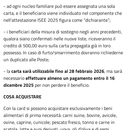
- ad ogni nucleo familiare può essere assegnata una sola
carta, e il beneficiario viene individuato nel componente che
nell’attestazione ISEE 2025 figura come “dichiarante”;
- i beneficiari della misura di sostegno negli anni precedenti,
qualora siano confermati nelle nuove liste, riceveranno il
credito di 500,00 euro sulla carta prepagata già in loro
possesso. In caso di furto/smarrimento dovranno richiederne
un duplicato alle Poste;
- la
carta sarà utilizzabile fino al 28 febbraio 2026
, ma sarà
necessario
effettuare almeno un pagamento entro il 16
dicembre 2025
per non perdere il beneficio.
COSA ACQUISTARE
Con la card si possono acquistare esclusivamente i beni
alimentari di prima necessità: carni suine, bovine, avicole,
ovine, caprine, cunicole; pescato fresco, tonno e carne in
scatola, latte e suoi derivati, uova, oli d’oliva e di semi,