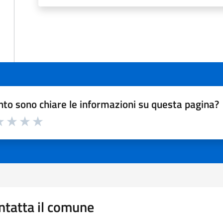
to sono chiare le informazioni su questa pagina?
a 1 a 5 stelle la pagina
 1 stelle su 5
luta 2 stelle su 5
Valuta 3 stelle su 5
Valuta 4 stelle su 5
Valuta 5 stelle su 5
ntatta il comune