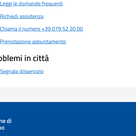
Leggi le domande frequenti
Richiedi assistenza
Chiama il numero +39 079 52 20 00
Prenotazione appuntamento
oblemi in città
Segnala disservizio
e di
no