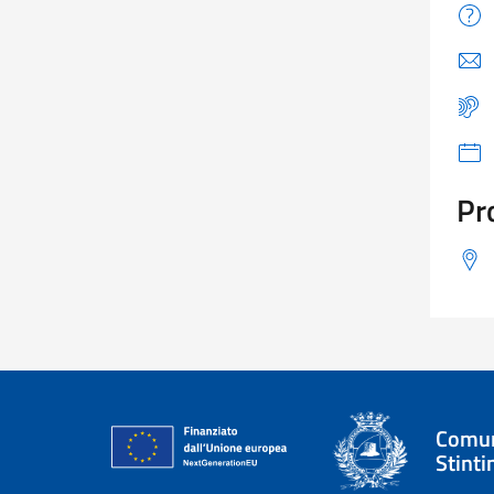
Pr
Comun
Stinti