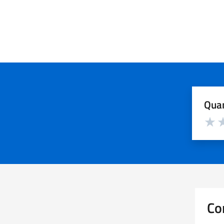
Quan
Valuta d
Valuta
Va
Co