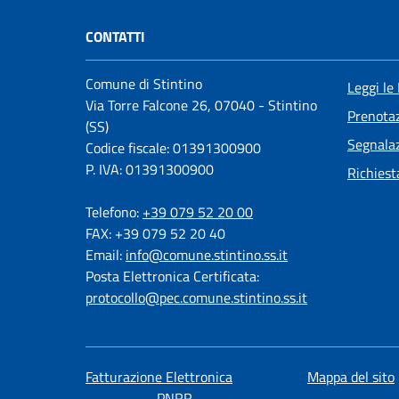
CONTATTI
Comune di Stintino
Leggi le
Via Torre Falcone 26, 07040 - Stintino
Prenota
(SS)
Segnalaz
Codice fiscale: 01391300900
P. IVA: 01391300900
Richiest
Telefono:
+39 079 52 20 00
FAX: +39 079 52 20 40
Email:
info@comune.stintino.ss.it
Posta Elettronica Certificata:
protocollo@pec.comune.stintino.ss.it
Fatturazione Elettronica
Mappa del sito
PNRR