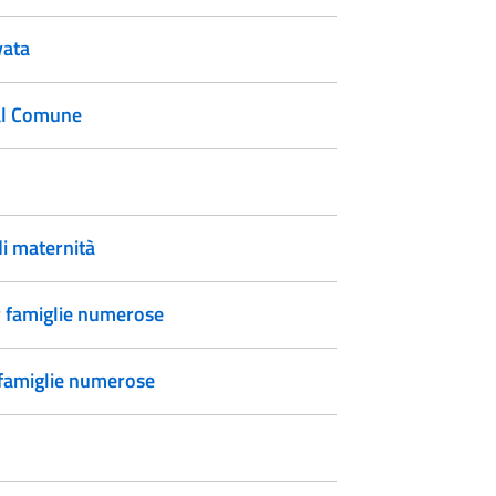
vata
dal Comune
di maternità
r famiglie numerose
 famiglie numerose