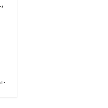
S)
lle